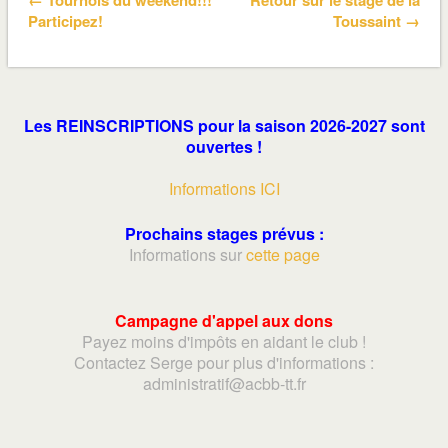
← Tournois du weekend!!!
Retour sur le stage de la
Participez!
Toussaint →
Les REINSCRIPTIONS pour la saison 2026-2027 sont
ouvertes !
Informations ICI
Prochains stages prévus :
Informations sur
cette page
Campagne d'appel aux dons
Payez moins d'impôts en aidant le club !
Contactez Serge pour plus d'informations :
adminis
tratif@acbb-tt.fr