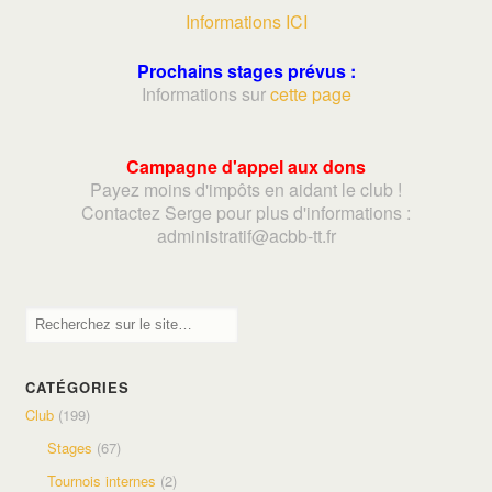
Informations ICI
Prochains stages prévus :
Informations sur
cette page
Campagne d'appel aux dons
Payez moins d'impôts en aidant le club !
Contactez Serge pour plus d'informations :
adminis
tratif@acbb-tt.fr
CATÉGORIES
Club
(199)
Stages
(67)
Tournois internes
(2)