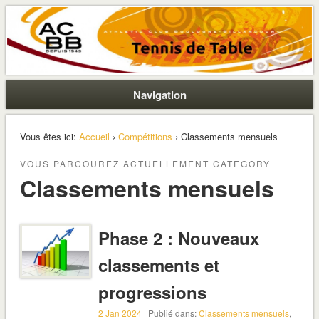
La section ping de Boulogne
ACBB – Tennis de Table
Navigation
Vous êtes ici:
Accueil
›
Compétitions
› Classements mensuels
VOUS PARCOUREZ ACTUELLEMENT CATEGORY
Classements mensuels
Phase 2 : Nouveaux
classements et
progressions
2 Jan 2024
| Publié dans:
Classements mensuels
,