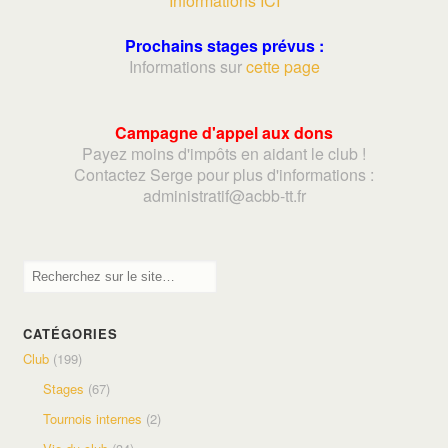
Informations ICI
Prochains stages prévus :
Informations sur
cette page
Campagne d'appel aux dons
Payez moins d'impôts en aidant le club !
Contactez Serge pour plus d'informations :
adminis
tratif@acbb-tt.fr
CATÉGORIES
Club
(199)
Stages
(67)
Tournois internes
(2)