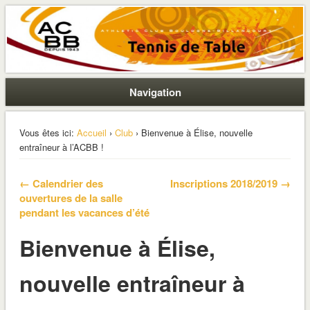
La section ping de Boulogne
ACBB – Tennis de Table
Navigation
Vous êtes ici:
Accueil
›
Club
› Bienvenue à Élise, nouvelle
entraîneur à l’ACBB !
← Calendrier des
Inscriptions 2018/2019 →
ouvertures de la salle
pendant les vacances d’été
Bienvenue à Élise,
nouvelle entraîneur à