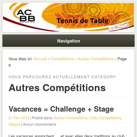
La section ping de Boulogne
ACBB – Tennis de Table
Navigation
Vous êtes ici:
Accueil
›
Compétitions
›
Autres Compétitions
› Page
6
VOUS PARCOUREZ ACTUELLEMENT CATEGORY
Autres Compétitions
Vacances = Challenge + Stage
21 Fév 2013
| Publié dans:
Autres Compétitions
,
Club
,
Compétitions
,
Stages
| Aucun commentaire
Les vacances approchent … et avec elles deux traditions au club :