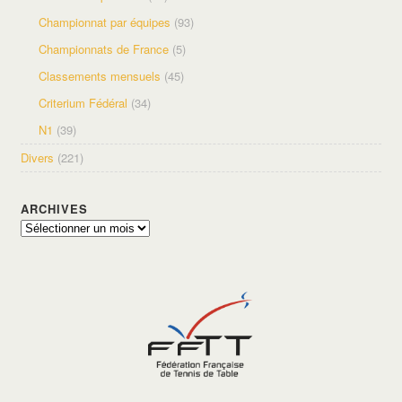
Championnat par équipes
(93)
Championnats de France
(5)
Classements mensuels
(45)
Criterium Fédéral
(34)
N1
(39)
Divers
(221)
ARCHIVES
Archives