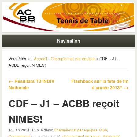
La section ping de Boulogne
ACBB – Tennis de Table
Navigation
Vous êtes ici:
Accueil
›
Championnat par équipes
› CDF – J1 –
ACBB reçoit NIMES!
← Résultats T3 INDIV
Flashback sur la fête de fin
Nationale
d’année 2013!! →
CDF – J1 – ACBB reçoit
NIMES!
14 Jan 2014 | Publié dans:
Championnat par équipes
,
Club
,
Compétitions
et avec le mot-clé :
championnat de france
,
Nationale1