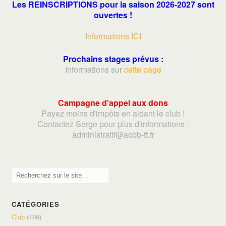
Les REINSCRIPTIONS pour la saison 2026-2027 sont
ouvertes !
Informations ICI
Prochains stages prévus :
Informations sur
cette page
Campagne d'appel aux dons
Payez moins d'impôts en aidant le club !
Contactez Serge pour plus d'informations :
adminis
tratif@acbb-tt.fr
CATÉGORIES
Club
(199)