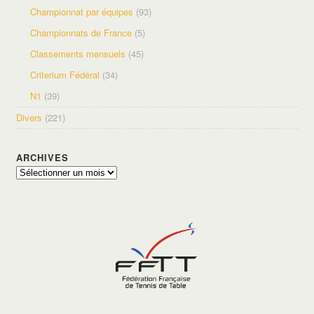
Championnat par équipes
(93)
Championnats de France
(5)
Classements mensuels
(45)
Criterium Fédéral
(34)
N1
(39)
Divers
(221)
ARCHIVES
Archives