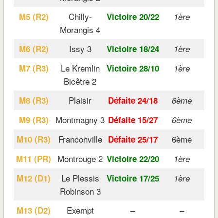
Chilly-
M5 (R2)
Victoire 20/22
1ère
Morangis 4
Issy 3
M6 (R2)
Victoire 18/24
1ère
Le Kremlin
M7 (R3)
Victoire 28/10
1ère
Bicêtre 2
Plaisir
M8 (R3)
Défaite 24/18
6ème
Montmagny 3
M9 (R3)
Défaite 15/27
6ème
Franconville
6ème
M10 (R3)
Défaite 25/17
Montrouge 2
M11 (PR)
Victoire 22/20
1ère
Le Plessis
M12 (D1)
Victoire 17/25
1ère
Robinson 3
Exempt
–
M13 (D2)
–