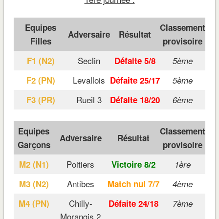
Equipes
Classement
Adversaire
Résultat
Filles
provisoire
Seclin
F1 (N2)
Défaite 5/8
5ème
Levallois
F2 (PN)
Défaite 25/17
5ème
Rueil 3
F3 (PR)
Défaite 18/20
6ème
Equipes
Classement
Adversaire
Résultat
Garçons
provisoire
Poitiers
M2 (N1)
Victoire 8/2
1ère
Antibes
M3 (N2)
Match nul 7/7
4ème
Chilly-
M4 (PN)
Défaite 24/18
7ème
Morangis 2