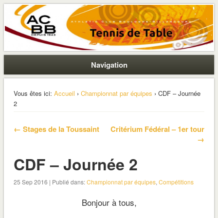
La section ping de Boulogne
ACBB – Tennis de Table
Navigation
Vous êtes ici:
Accueil
›
Championnat par équipes
› CDF – Journée
2
← Stages de la Toussaint
Critérium Fédéral – 1er tour
→
CDF – Journée 2
25 Sep 2016 | Publié dans:
Championnat par équipes
,
Compétitions
Bonjour à tous,