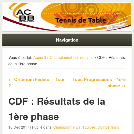
La section ping de Boulogne
ACBB – Tennis de Table
Navigation
Vous êtes ici:
Accueil
›
Championnat par équipes
› CDF : Résultats
de la 1ère phase
← Critérium Fédéral – Tour
Tops Progressions – 1ère
2
phase →
CDF : Résultats de la
1ère phase
10 Déc 2017 | Publié dans:
Championnat par équipes
,
Compétitions