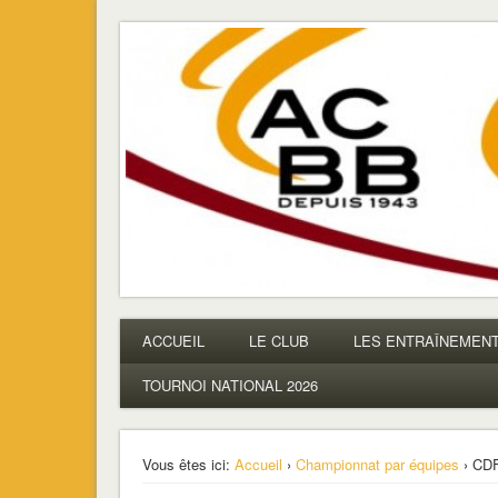
ACBB – Tennis de Table
La section ping de Boulogne
ACCUEIL
LE CLUB
LES ENTRAÎNEMEN
TOURNOI NATIONAL 2026
Vous êtes ici:
Accueil
›
Championnat par équipes
› CDF