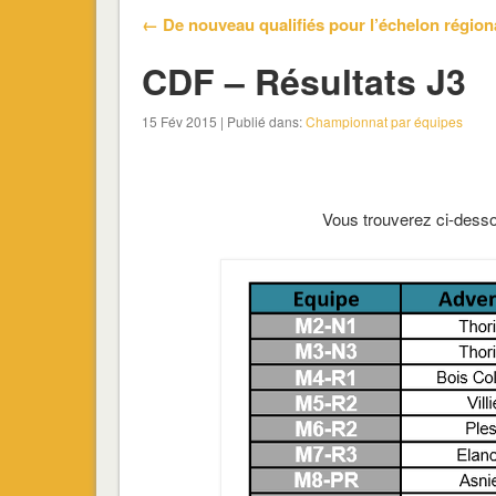
← De nouveau qualifiés pour l’échelon régiona
CDF – Résultats J3
15 Fév 2015 | Publié dans:
Championnat par équipes
Vous trouverez ci-dessou