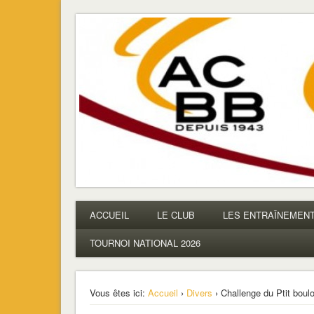
ACBB – Tennis de Table
La section ping de Boulogne
ACCUEIL
LE CLUB
LES ENTRAÎNEMEN
TOURNOI NATIONAL 2026
Vous êtes ici:
Accueil
›
Divers
› Challenge du Ptit boul