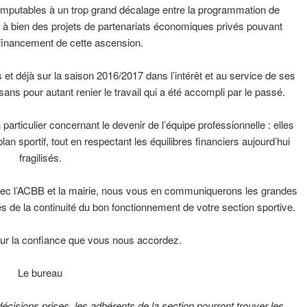
 imputables à un trop grand décalage entre la programmation de
er à bien des projets de partenariats économiques privés pouvant
 financement de cette ascension.
es et déjà sur la saison 2016/2017 dans l’intérêt et au service de ses
ans pour autant renier le travail qui a été accompli par le passé.
particulier concernant le devenir de l’équipe professionnelle : elles
plan sportif, tout en respectant les équilibres financiers aujourd’hui
fragilisés.
avec l’ACBB et la mairie, nous vous en communiquerons les grandes
és de la continuité du bon fonctionnement de votre section sportive.
ur la confiance que vous nous accordez.
Le bureau
écisions prises, les adhérents de la section pourront trouver les