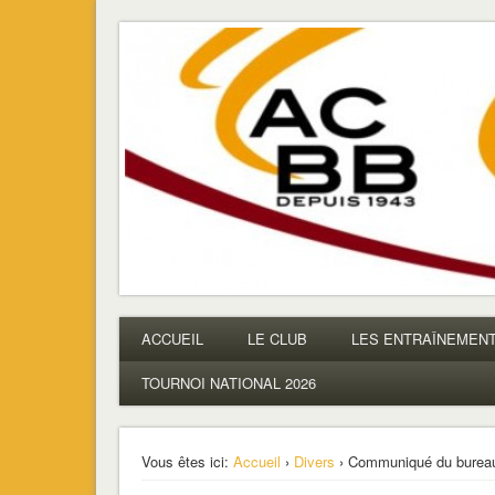
ACBB – Tennis de Table
La section ping de Boulogne
ACCUEIL
LE CLUB
LES ENTRAÎNEMEN
TOURNOI NATIONAL 2026
Vous êtes ici:
Accueil
›
Divers
› Communiqué du burea