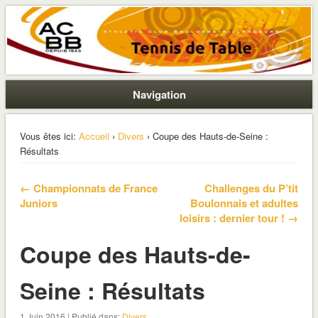
La section ping de Boulogne
ACBB – Tennis de Table
Navigation
Vous êtes ici:
Accueil
›
Divers
› Coupe des Hauts-de-Seine :
Résultats
← Championnats de France
Challenges du P’tit
Juniors
Boulonnais et adultes
loisirs : dernier tour ! →
Coupe des Hauts-de-
Seine : Résultats
1 Juin 2016 | Publié dans:
Divers