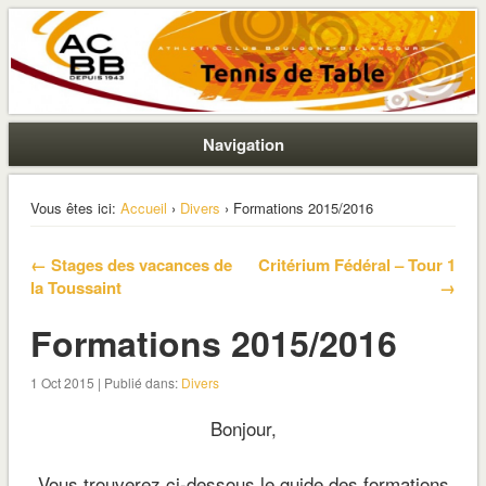
La section ping de Boulogne
ACBB – Tennis de Table
Navigation
Vous êtes ici:
Accueil
›
Divers
› Formations 2015/2016
← Stages des vacances de
Critérium Fédéral – Tour 1
la Toussaint
→
Formations 2015/2016
1 Oct 2015 | Publié dans:
Divers
Bonjour,
Vous trouverez ci-dessous le guide des formations