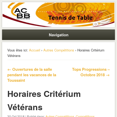
La section ping de Boulogne
ACBB – Tennis de Table
Navigation
Vous êtes ici:
Accueil
›
Autres Compétitions
› Horaires Critérium
Vétérans
← Ouvertures de la salle
Tops Progressions –
pendant les vacances de la
Octobre 2018 →
Toussaint
Horaires Critérium
Vétérans
30 Oct 2018 | Publié dans:
Autres Compétitions
,
Compétitions