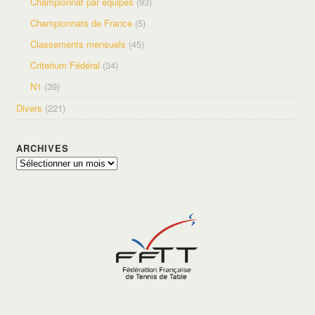
Championnat par équipes
(93)
Championnats de France
(5)
Classements mensuels
(45)
Criterium Fédéral
(34)
N1
(39)
Divers
(221)
ARCHIVES
Archives