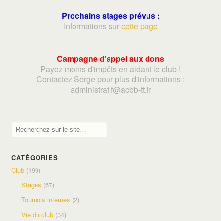
Prochains stages prévus :
Informations sur
cette page
Campagne d'appel aux dons
Payez moins d'impôts en aidant le club !
Contactez Serge pour plus d'informations :
adminis
tratif@acbb-tt.fr
CATÉGORIES
Club
(199)
Stages
(67)
Tournois internes
(2)
Vie du club
(34)