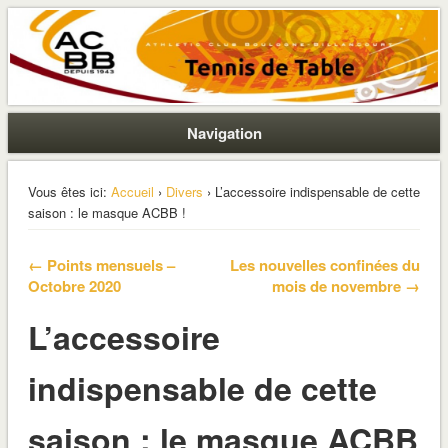
La section ping de Boulogne
ACBB – Tennis de Table
Navigation
Vous êtes ici:
Accueil
›
Divers
› L’accessoire indispensable de cette
saison : le masque ACBB !
← Points mensuels –
Les nouvelles confinées du
Octobre 2020
mois de novembre →
L’accessoire
indispensable de cette
saison : le masque ACBB