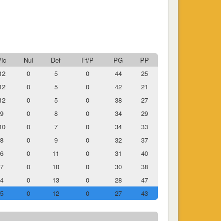
Vic
Nul
Def
Ff/P
PG
PP
12
0
5
0
44
25
12
0
5
0
42
21
12
0
5
0
38
27
9
0
8
0
34
29
10
0
7
0
34
33
8
0
9
0
32
37
6
0
11
0
31
40
7
0
10
0
30
38
4
0
13
0
28
47
5
0
12
0
27
43