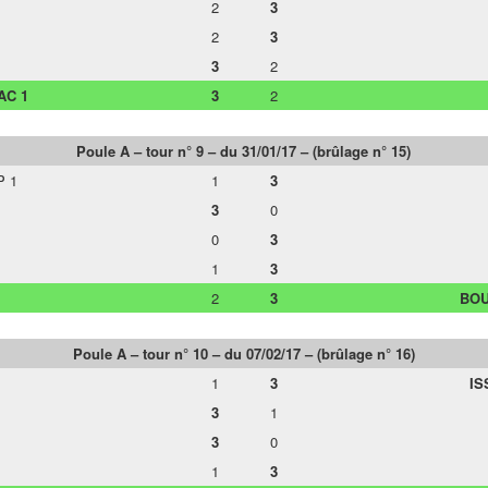
2
3
2
3
3
2
AC 1
3
2
Poule A – tour n° 9 – du 31/01/17 – (brûlage n° 15)
P 1
1
3
3
0
0
3
1
3
2
3
BOU
Poule A – tour n° 10 – du 07/02/17 – (brûlage n° 16)
1
3
IS
3
1
3
0
1
3