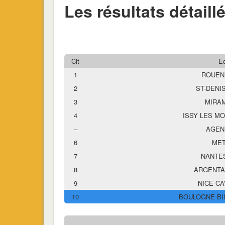
Les résultats détaill
Clt
E
1
ROUEN 
2
ST-DENIS
3
MIRAM
4
ISSY LES MO
–
AGEN 
6
MET
7
NANTES
8
ARGENTA
9
NICE CA
10
BOULOGNE BI