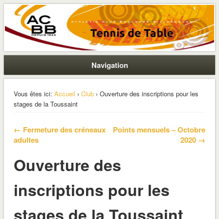
La section ping de Boulogne
ACBB – Tennis de Table
Navigation
Vous êtes ici:
Accueil
›
Club
› Ouverture des inscriptions pour les
stages de la Toussaint
← Fermeture des créneaux
Points mensuels – Octobre
adultes
2020 →
Ouverture des
inscriptions pour les
stages de la Toussaint