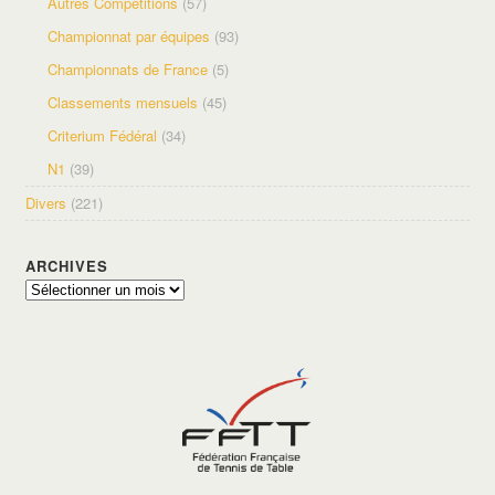
Autres Compétitions
(57)
Championnat par équipes
(93)
Championnats de France
(5)
Classements mensuels
(45)
Criterium Fédéral
(34)
N1
(39)
Divers
(221)
ARCHIVES
Archives