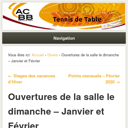
La section ping de Boulogne
ACBB – Tennis de Table
Navigation
Vous êtes ici:
Accueil
›
Divers
› Ouvertures de la salle le dimanche
– Janvier et Février
← Stages des vacances
Points mensuels – Février
d’Hiver
2020 →
Ouvertures de la salle le
dimanche – Janvier et
Février