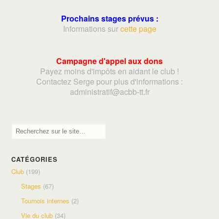
Prochains stages prévus :
Informations sur
cette page
Campagne d'appel aux dons
Payez moins d'impôts en aidant le club !
Contactez Serge pour plus d'informations :
adminis
tratif@acbb-tt.fr
CATÉGORIES
Club
(199)
Stages
(67)
Tournois internes
(2)
Vie du club
(34)