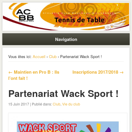
La section ping de Boulogne
ACBB – Tennis de Table
Navigation
Vous êtes ici:
Accueil
›
Club
› Partenariat Wack Sport !
← Maintien en Pro B : Ils
Inscriptions 2017/2018 →
l’ont fait !
Partenariat Wack Sport !
15 Juin 2017 | Publié dans:
Club
,
Vie du club