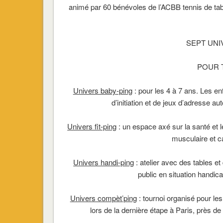
animé par 60 bénévoles de l’ACBB tennis de tab
SEPT UN
POUR T
Univers baby-ping
: pour les 4 à 7 ans. Les en
d’initiation et de jeux d’adresse a
Univers fit-ping
: un espace axé sur la santé et
musculaire et ca
Univers handi-ping
: atelier avec des tables et 
public en situation handic
Univers compèt’ping
: tournoi organisé pour les
lors de la dernière étape à Paris, près de 