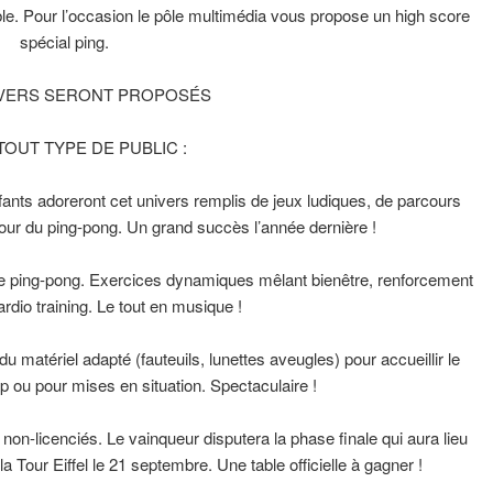
le. Pour l’occasion le pôle multimédia vous propose un high score
spécial ping.
IVERS SERONT PROPOSÉS
OUT TYPE DE PUBLIC :
fants adoreront cet univers remplis de jeux ludiques, de parcours
utour du ping-pong. Un grand succès l’année dernière !
 le ping-pong. Exercices dynamiques mêlant bienêtre, renforcement
rdio training. Le tout en musique !
du matériel adapté (fauteuils, lunettes aveugles) pour accueillir le
ap ou pour mises en situation. Spectaculaire !
 non-licenciés. Le vainqueur disputera la phase finale qui aura lieu
la Tour Eiffel le 21 septembre. Une table officielle à gagner !