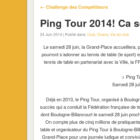
← Challenge des Compétiteurs
Ping Tour 2014! Ca 
24 Juin 2014 | Publié dans:
Club
,
Divers
,
Vie du club
Le samedi 28 juin, la Grand-Place accueillera, 
pourront s’adonner au tennis de table (le sport) e
tennis de table en partenariat avec la Ville, la 
> Ping T
Samedi 28 ju
Déjà en 2013, le Ping Tour, organisé à Boulogn
succès qui a conduit la Fédération française de te
dont Boulogne-Billancourt le samedi 28 juin procha
On compte plus de cinq millions de pratiquan
table et organisateur du Ping Tour à Boulogne-Bil
Grand-Place pour une journée ludique et convivia