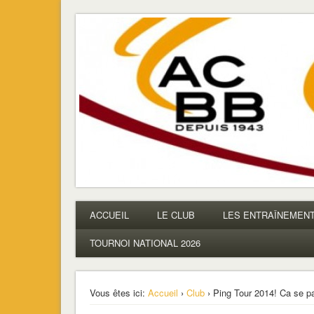
ACBB – Tennis de Table
La section ping de Boulogne
ACCUEIL
LE CLUB
LES ENTRAÎNEMEN
TOURNOI NATIONAL 2026
Vous êtes ici:
Accueil
›
Club
› Ping Tour 2014! Ca se p