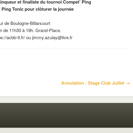
inqueur et finaliste du tournoi Compet’ Ping
t Ping Tonic pour clôturer la journée
ur de Boulogne-Billancourt
in de 11h30 à 19h. Grand-Place.
ps://acbb-tt.fr/ ou jimmy.azulay@live.fr
Annulation : Stage Club Juillet →