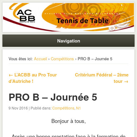
La section ping de Boulogne
ACBB – Tennis de Table
Navigation
Vous êtes ici:
Accueil
›
Compétitions
› PRO B – Journée 5
← L’ACBB au Pro Tour
Critérium Fédéral – 2ème
d’Autriche !
tour →
PRO B – Journée 5
9 Nov 2016 | Publié dans:
Compétitions
,
N1
Bonjour à tous,
Après une bonne prestation face à la formation de