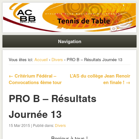
La section ping de Boulogne
ACBB – Tennis de Table
Navigation
Vous êtes ici:
Accueil
›
Divers
› PRO B – Résultats Journée 13
← Critérium Fédéral –
L’AS du collège Jean Renoir
Convocations 4ème tour
en finale ! →
PRO B – Résultats
Journée 13
15 Mar 2015 | Publié dans:
Divers
Bonjour à tous !