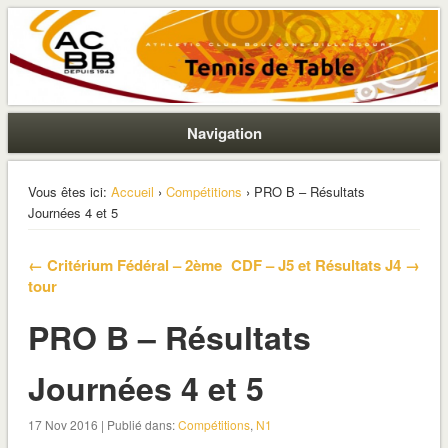
La section ping de Boulogne
ACBB – Tennis de Table
Navigation
Vous êtes ici:
Accueil
›
Compétitions
› PRO B – Résultats
Journées 4 et 5
← Critérium Fédéral – 2ème
CDF – J5 et Résultats J4 →
tour
PRO B – Résultats
Journées 4 et 5
17 Nov 2016 | Publié dans:
Compétitions
,
N1