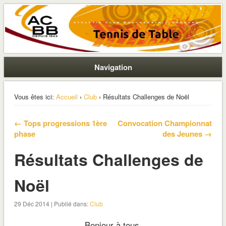
La section ping de Boulogne
ACBB – Tennis de Table
Navigation
Vous êtes ici:
Accueil
›
Club
› Résultats Challenges de Noël
← Tops progressions 1ère
Convocation Championnat
phase
des Jeunes →
Résultats Challenges de
Noël
29 Déc 2014 | Publié dans:
Club
Bonjour à tous,