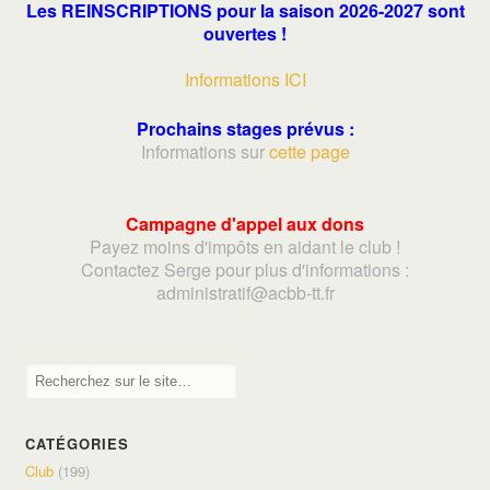
Les REINSCRIPTIONS pour la saison 2026-2027 sont
ouvertes !
Informations ICI
Prochains stages prévus :
Informations sur
cette page
Campagne d'appel aux dons
Payez moins d'impôts en aidant le club !
Contactez Serge pour plus d'informations :
adminis
tratif@acbb-tt.fr
CATÉGORIES
Club
(199)