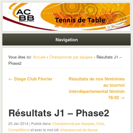
La section ping de Boulogne
ACBB – Tennis de Table
Navigation
Vous êtes ici:
Accueil
›
Championnat par équipes
› Résultats J1 –
Phase2
← Stage Club Février
Résultats de nos féminines
au tournoi
interdépartemental féminin
78-92 →
Résultats J1 – Phase2
20 Jan 2014 | Publié dans:
Championnat par équipes
,
Club
,
Compétitions
et avec le mot-clé :
championnat de france