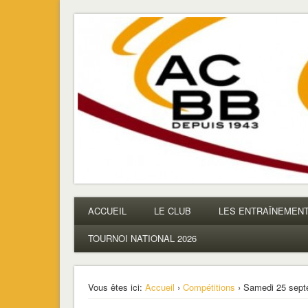
ACBB – Tennis de Table
La section ping de Boulogne
ACCUEIL
LE CLUB
LES ENTRAÎNEMEN
TOURNOI NATIONAL 2026
Vous êtes ici:
Accueil
›
Compétitions
› Samedi 25 sep