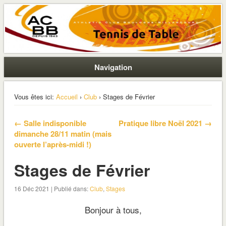
La section ping de Boulogne
ACBB – Tennis de Table
Navigation
Vous êtes ici:
Accueil
›
Club
› Stages de Février
← Salle indisponible
Pratique libre Noël 2021 →
dimanche 28/11 matin (mais
ouverte l’après-midi !)
Stages de Février
16 Déc 2021 | Publié dans:
Club
,
Stages
Bonjour à tous,