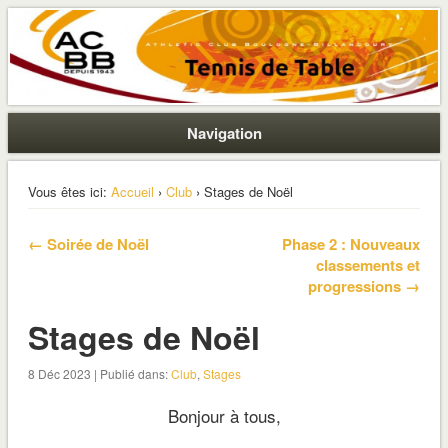
La section ping de Boulogne
ACBB – Tennis de Table
Navigation
Vous êtes ici:
Accueil
›
Club
› Stages de Noël
← Soirée de Noël
Phase 2 : Nouveaux
classements et
progressions →
Stages de Noël
8 Déc 2023 | Publié dans:
Club
,
Stages
Bonjour à tous,