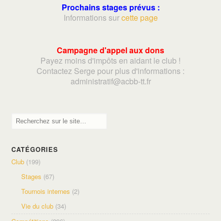
Prochains stages prévus :
Informations sur
cette page
Campagne d'appel aux dons
Payez moins d'impôts en aidant le club !
Contactez Serge pour plus d'informations :
adminis
tratif@acbb-tt.fr
CATÉGORIES
Club
(199)
Stages
(67)
Tournois internes
(2)
Vie du club
(34)