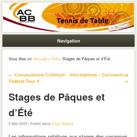
La section ping de Boulogne
ACBB – Tennis de Table
Navigation
Vous êtes ici:
Accueil
›
Club
› Stages de Pâques et d’Été
← Convocations Critérium
Informations – Coronavirus
Fédéral Tour 4
→
Stages de Pâques et
d’Été
5 Mar 2020 | Publié dans:
Club
,
Stages
Les informations relatives aux stages des vacances