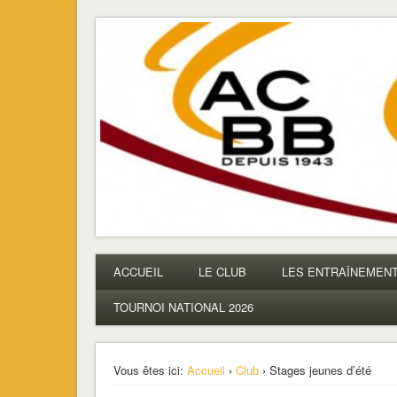
ACBB – Tennis de Table
La section ping de Boulogne
ACCUEIL
LE CLUB
LES ENTRAÎNEMEN
TOURNOI NATIONAL 2026
Vous êtes ici:
Accueil
›
Club
› Stages jeunes d’été