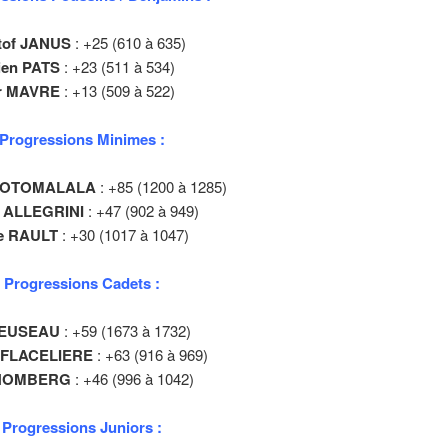
tof JANUS
: +25 (610 à 635)
ien PATS
: +23 (511 à 534)
or MAVRE
: +13 (509 à 522)
Progressions Minimes :
KOTOMALALA
: +85 (1200 à 1285)
 ALLEGRINI
: +47 (902 à 949)
e RAULT
: +30 (1017 à 1047)
 Progressions Cadets :
REUSEAU
: +59 (1673 à 1732)
n FLACELIERE
: +63 (916 à 969)
 HOMBERG
: +46 (996 à 1042)
Progressions Juniors :