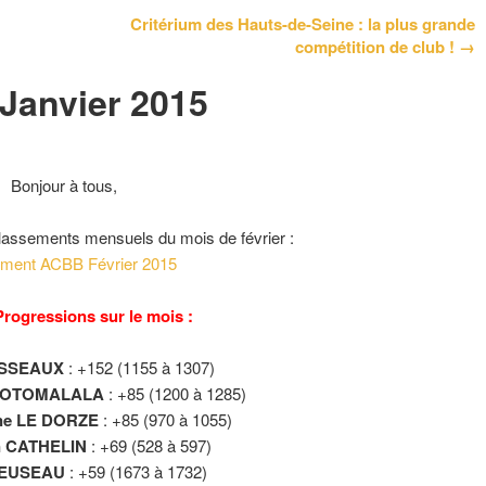
Critérium des Hauts-de-Seine : la plus grande
compétition de club ! →
Janvier 2015
Bonjour à tous,
classements mensuels du mois de février :
ment ACBB Février 2015
rogressions sur le mois :
USSEAUX
: +152 (1155 à 1307)
KOTOMALALA
: +85 (1200 à 1285)
ne LE DORZE
: +85 (970 à 1055)
n CATHELIN
: +69 (528 à 597)
REUSEAU
: +59 (1673 à 1732)