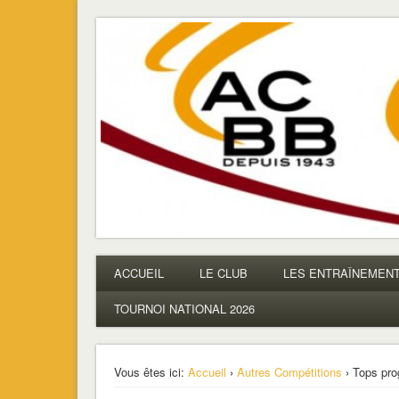
ACBB – Tennis de Table
La section ping de Boulogne
ACCUEIL
LE CLUB
LES ENTRAÎNEMEN
TOURNOI NATIONAL 2026
Vous êtes ici:
Accueil
›
Autres Compétitions
› Tops pro