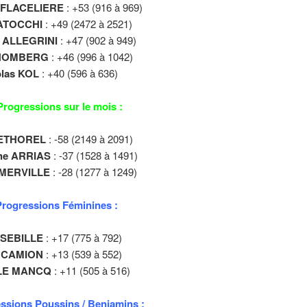
 FLACELIERE
: +53 (916 à 969)
ATOCCHI
: +49 (2472 à 2521)
 ALLEGRINI
: +47 (902 à 949)
 HOMBERG
: +46 (996 à 1042)
las KOL
: +40 (596 à 636)
rogressions sur le mois :
LETHOREL
: -58 (2149 à 2091)
he ARRIAS
: -37 (1528 à 1491)
 MERVILLE
: -28 (1277 à 1249)
rogressions Féminines :
 SEBILLE
: +17 (775 à 792)
 CAMION
: +13 (539 à 552)
 LE MANCQ
: +11 (505 à 516)
ssions Poussins / Benjamins :