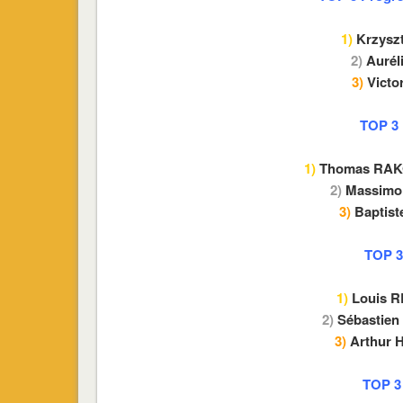
1)
Krzysz
2)
Aurél
3)
Vict
TOP 3 
1)
Thomas RA
2)
Massimo
3)
Baptist
TOP 3
1)
Louis 
2)
Sébastie
3)
Arthur
TOP 3 