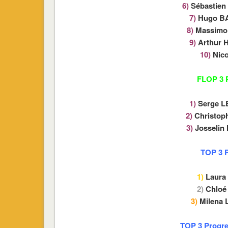
6)
Sébastien
7)
Hugo B
8)
Massimo
9)
Arthur
10)
Nico
FLOP 3 P
1)
Serge 
2)
Christop
3)
Josselin
TOP 3 P
1)
Laura
2)
Chloé
3)
Milena
TOP 3 Progre