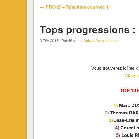
← PRO B – Résultats Journée 11
Tops progressions : 
3 Fév 2015 | Publié dans:
Autres Compétitions
Vous trouverez ici les 
Classe
TOP 10 P
1)
Marc D
2)
Thomas RA
3)
Jean-Etien
4)
Corenti
5)
Louis 