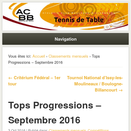
La section ping de Boulogne
ACBB – Tennis de Table
Navigation
Vous êtes ici:
Accueil
›
Classements mensuels
› Tops
Progressions – Septembre 2016
← Critérium Fédéral – 1er
Tournoi National d’Issy-les-
tour
Moulineaux / Boulogne-
Billancourt →
Tops Progressions –
Septembre 2016
3 Oct 2016 | Publié dans:
Classements mensuels
,
Compétitions