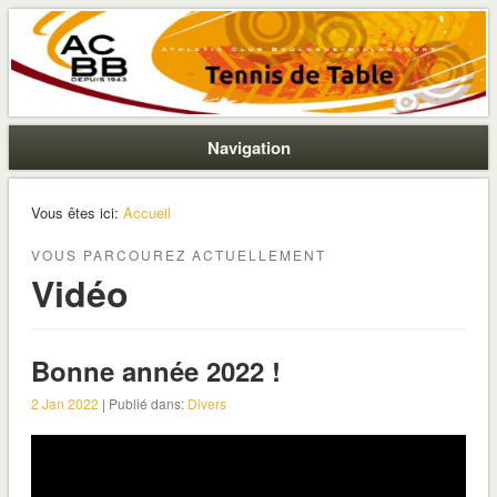
La section ping de Boulogne
ACBB – Tennis de Table
Navigation
Vous êtes ici:
Accueil
VOUS PARCOUREZ ACTUELLEMENT
Vidéo
Bonne année 2022 !
2 Jan 2022
| Publié dans:
Divers