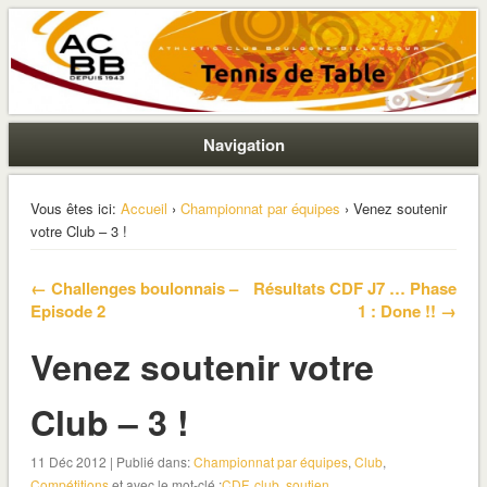
La section ping de Boulogne
ACBB – Tennis de Table
Navigation
Vous êtes ici:
Accueil
›
Championnat par équipes
› Venez soutenir
votre Club – 3 !
← Challenges boulonnais –
Résultats CDF J7 … Phase
Episode 2
1 : Done !! →
Venez soutenir votre
Club – 3 !
11 Déc 2012 | Publié dans:
Championnat par équipes
,
Club
,
Compétitions
et avec le mot-clé :
CDF
,
club
,
soutien