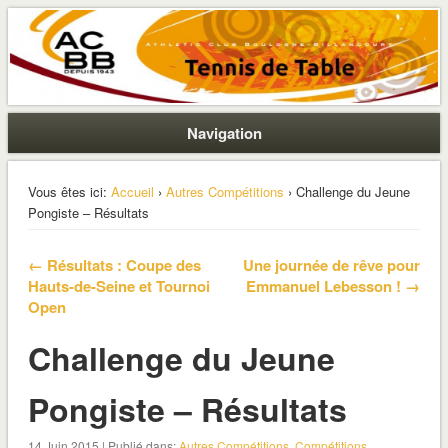
La section ping de Boulogne
ACBB – Tennis de Table
Navigation
Vous êtes ici:
Accueil
›
Autres Compétitions
› Challenge du Jeune
Pongiste – Résultats
← Résultats : Coupe des
Une journée de rêve pour
Hauts-de-Seine et Tournoi
Emmanuel Lebesson ! →
Open
Challenge du Jeune
Pongiste – Résultats
14 Juin 2015 | Publié dans:
Autres Compétitions
,
Compétitions