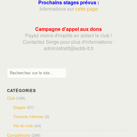
Prochains stages prévus :
Informations sur
cette page
Campagne d'appel aux dons
Payez moins d'impôts en aidant le club !
Contactez Serge pour plus d'informations :
adminis
tratif@acbb-tt.fr
CATÉGORIES
Club
(199)
Stages
(67)
Tournois internes
(2)
Vie du club
(34)
Compétitions
(296)