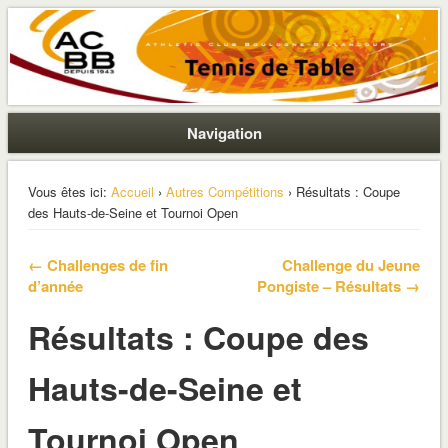
La section ping de Boulogne
ACBB – Tennis de Table
Navigation
Vous êtes ici:
Accueil
›
Autres Compétitions
› Résultats : Coupe
des Hauts-de-Seine et Tournoi Open
← Challenges de fin
Challenge du Jeune
d’année
Pongiste – Résultats →
Résultats : Coupe des
Hauts-de-Seine et
Tournoi Open