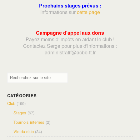
Prochains stages prévus :
Informations sur
cette page
Campagne d'appel aux dons
Payez moins d'impôts en aidant le club !
Contactez Serge pour plus d'informations :
adminis
tratif@acbb-tt.fr
CATÉGORIES
Club
(199)
Stages
(67)
Tournois internes
(2)
Vie du club
(34)