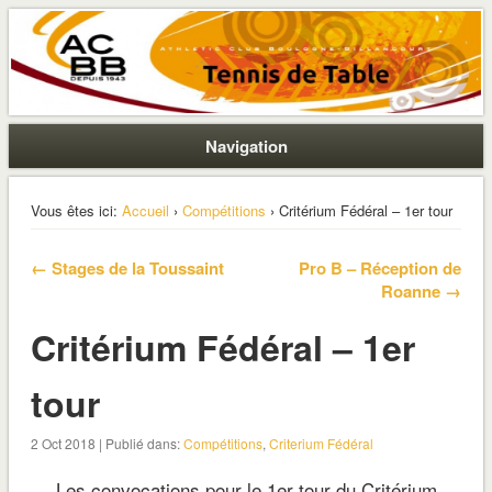
La section ping de Boulogne
ACBB – Tennis de Table
Navigation
Vous êtes ici:
Accueil
›
Compétitions
› Critérium Fédéral – 1er tour
← Stages de la Toussaint
Pro B – Réception de
Roanne →
Critérium Fédéral – 1er
tour
2 Oct 2018 | Publié dans:
Compétitions
,
Criterium Fédéral
Les convocations pour le 1er tour du Critérium