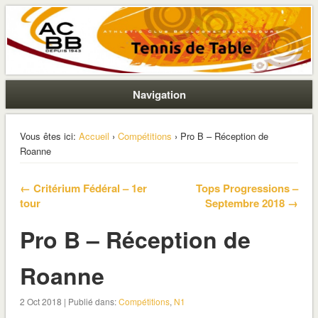
La section ping de Boulogne
ACBB – Tennis de Table
Navigation
Vous êtes ici:
Accueil
›
Compétitions
› Pro B – Réception de
Roanne
← Critérium Fédéral – 1er
Tops Progressions –
tour
Septembre 2018 →
Pro B – Réception de
Roanne
2 Oct 2018 | Publié dans:
Compétitions
,
N1