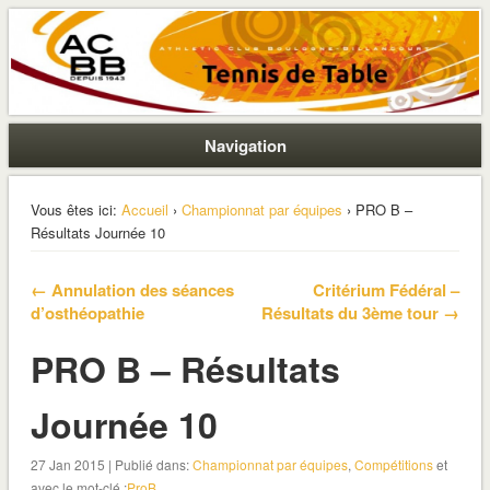
La section ping de Boulogne
ACBB – Tennis de Table
Navigation
Vous êtes ici:
Accueil
›
Championnat par équipes
› PRO B –
Résultats Journée 10
← Annulation des séances
Critérium Fédéral –
d’osthéopathie
Résultats du 3ème tour →
PRO B – Résultats
Journée 10
27 Jan 2015 | Publié dans:
Championnat par équipes
,
Compétitions
et
avec le mot-clé :
ProB