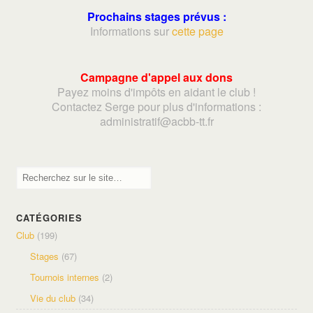
Prochains stages prévus :
Informations sur
cette page
Campagne d'appel aux dons
Payez moins d'impôts en aidant le club !
Contactez Serge pour plus d'informations :
adminis
tratif@acbb-tt.fr
CATÉGORIES
Club
(199)
Stages
(67)
Tournois internes
(2)
Vie du club
(34)