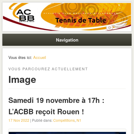
La section ping de Boulogne
ACBB – Tennis de Table
Navigation
Vous êtes ici:
Accueil
VOUS PARCOUREZ ACTUELLEMENT
Image
Samedi 19 novembre à 17h :
L’ACBB reçoit Rouen !
17 Nov 2022
| Publié dans:
Compétitions
,
N1