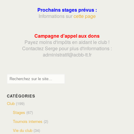
Prochains stages prévus :
Informations sur
cette page
Campagne d'appel aux dons
Payez moins d'impôts en aidant le club !
Contactez Serge pour plus d'informations :
adminis
tratif@acbb-tt.fr
CATÉGORIES
Club
(199)
Stages
(67)
Tournois internes
(2)
Vie du club
(34)